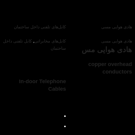
مشکی
هادی هوایی مسی
کابل‌های تلفنی داخل ساختمان
,
هادی‌ هوایی مسی
کابل‌های مخابراتی
کابل تلفنی داخل
هادی هوایی مس
ساختمان
کابل‌های تللفنی
copper overhead
داخلی J-2Y (St) Y
conductors
In-door Telephone
هادی: مس سخت بدون آنیل
Cables
مشخصات محصول
جنس عایق: HDPE
جنس هادی: مس آنیل شده