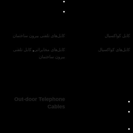
جنس روکش: PVC
رنگ روکش: طوسی
کابل‌ کواکسیال
کابل‌های تلفنی بیرون ساختمان
,
کابل‌های کواکسیال
کابل‌های مخابراتی
کابل تلفنی
کابل کواکسیال
بیرون ساختمان
کابل‌های تلفنی
Coaxial Cables
بیرونی A-2Y (St)
2Y
مشخصات محصول
Out-door Telephone
جنس عایق: PE / FPE
Cables
جنس هادی: مس آنیل شده
(Class 1)
مشخصات محصول
شیلد: CuB / TiCuB