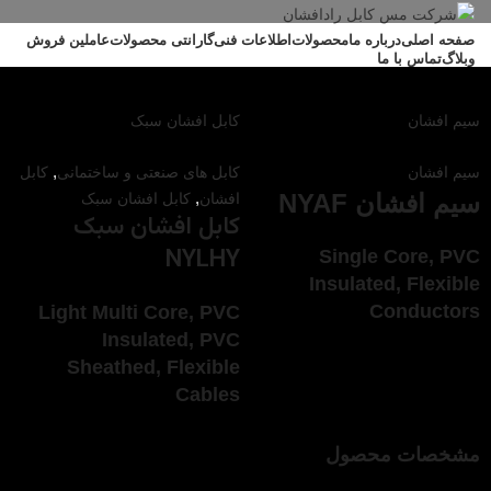
صفحه اصلی
درباره ما
محصولات
اطلاعات فنی
گارانتی محصولات
عاملین فروش
وبلاگ
تماس با ما
منو
سیم افشان
کابل‌ افشان سبک
,
سیم افشان
کابل های صنعتی و ساختمانی
کابل
سیم افشان NYAF
,
افشان
کابل افشان سبک
کابل‌ افشان سبک
NYLHY
Single Core, PVC
Insulated, Flexible
Conductors
Light Multi Core, PVC
Insulated, PVC
(H05V - K, H07V -
Sheathed, Flexible
Cables
K)
(H03VV-F)
مشخصات محصول