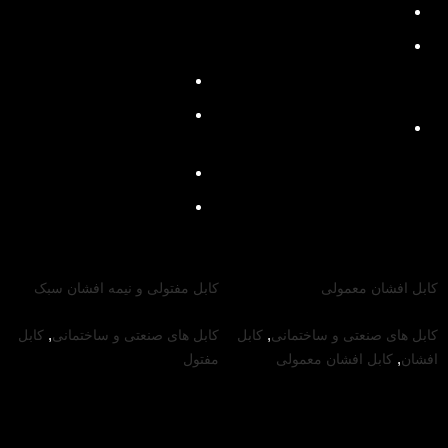
جنس عایق: PVC / C
مشخصات محصول
جنس هادی: مس آنیل شده
کلاس 5 مطابق استاندارد
جنس عایق: PVC/D
(ISIRI 3084)
جنس هادی: مس آنیل شده
رنگ عایق: به درخواست
(Class 5)
مشتری
جنس روکش: PVC/ST5
رنگ روکش: مشکی یا سفید
کابل‌ افشان معمولی
کابل مفتولی و نیمه افشان سبک
,
,
کابل های صنعتی و ساختمانی
کابل
کابل های صنعتی و ساختمانی
کابل
,
افشان
کابل افشان معمولی
مفتول
کابل افشان معمولی
کابل مفتول و نیمه
NYMHY
افشان سبک NYM