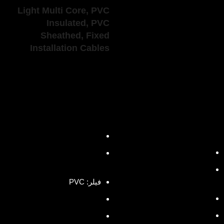
Light Multi Core, PVC
Ordinary Multi Core,
Insulated, PVC
PVC Insulated, PVC
Sheathed, Fixed
Sheathed, Flexible
Installation Cables
Cables
(H05VV-R, H05VV-
(H05VVH2 - F,
U)
H05VV – F,
NYMHY)
مشخصات محصول
مشخصات محصول
جنس عایق: PVC / C
جنس عایق: PVC / D
جنس هادی: مس آنیل شده (
Class 1 , Class 2 )
جنس هادی: مس آنیل شده (
Class 5 )
فیلر: PVC
جنس روکش: PVC / ST5
جنس روکش: PVC / ST4
رنگ روکش: مشکی یا سفید
رنگ روکش: به طور نرمال